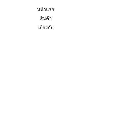
หน้าแรก
สินค้า
เกี่ยวกับ
การติดต่อ
V Eye Precision Ltd.
19, 51 ถ.พหลโยธิน
คลองหนึ่ง, คลองหลวง
ปทุมธานี ประเทศไทย 12120
+66 2 902 0594
info@veyeprecision.com
ประเทศไทย
V Eye Precision (S) Pte Ltd