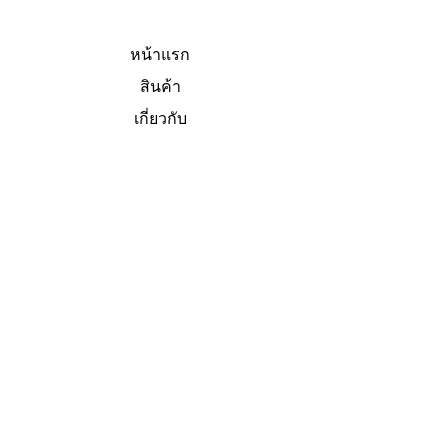
หน้าแรก
สินค้า
เกี่ยวกับ
การติดต่อ
V Eye Precision Ltd.
19, 51 ถ.พหลโยธิน
คลองหนึ่ง, คลองหลวง
ปทุมธานี ประเทศไทย 12120
+66 2 902 0594
info@veyeprecision.com
ประเทศไทย