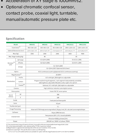
Acceleration of XY stage is 1000mm/s2.
​Optional chromatic confocal sensor,
contact probe, coaxial light, turntable,
manual/automatic pressure plate etc.​