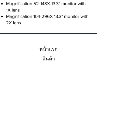
Magnification 52-148X 13.3" monitor with
1X lens
Magnification 104-296X 13.3" monitor with
2X lens
หน้าแรก
สินค้า
เกี่ยวกับ
การติดต่อ
V Eye Precision Ltd.
19, 51 ถ.พหลโยธิน
คลองหนึ่ง, คลองหลวง
ปทุมธานี ประเทศไทย 12120
+66 2 902 0594
info@veyeprecision.com
ประเทศไทย