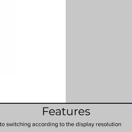
Features
o switching according to the display resolution