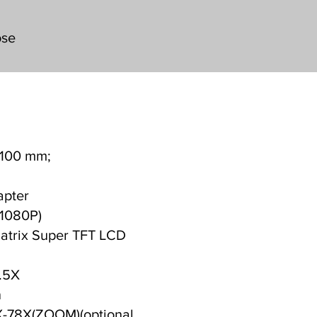
ose
 100 mm;
apter
 1080P)
Matrix Super TFT LCD
.5X
n
2X-78X(ZOOM)
(optional