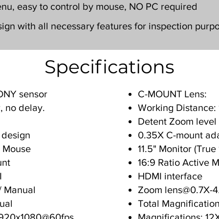
nu, easy to control by mouse, NO PC required
gn with all necessary features for inspection purp
Specifications
SONY sensor
C-MOUNT Lens:
, no delay.
Working Distance:
Detent Zoom level
I design
0.35X C-mount ad
: Mouse
11.5" Monitor (True
unt
16:9 Ratio Active 
I
HDMI interface
/ Manual
Zoom lens@0.7X-4
ual
Total Magnificatio
 1920x1080@60fps
Magnifications: 1